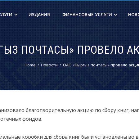
СЛУГИ
ИЗДАНИЯ
ФИНАНСОВЫЕ УСЛУГИ
НОВ
ГЫЗ ПОЧТАСЫ» ПРОВЕЛО А
Home
Новости
ОАО «Кыргыз почтасы» провело акцию
анизовало благотворительную акцию по сбору книг, на
иотечных фондов.
альные коробки для сбора книг были установлены во вс