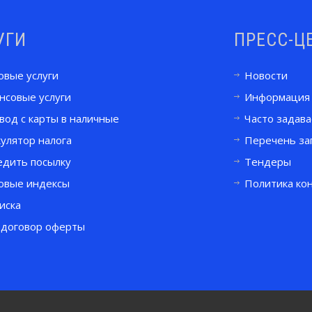
УГИ
ПРЕСС-Ц
овые услуги
Новости
нсовые услуги
Информация
вод с карты в наличные
Часто задав
улятор налога
Перечень за
едить посылку
Тендеры
овые индексы
Политика ко
иска
 договор оферты