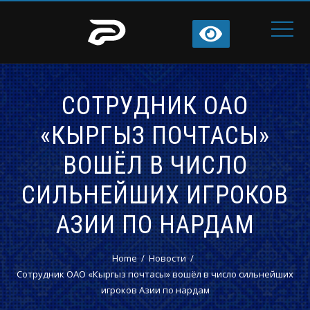
СОТРУДНИК ОАО
«КЫРГЫЗ ПОЧТАСЫ»
ВОШЁЛ В ЧИСЛО
СИЛЬНЕЙШИХ ИГРОКОВ
АЗИИ ПО НАРДАМ
Home
Новости
Сотрудник ОАО «Кыргыз почтасы» вошёл в число сильнейших
игроков Азии по нардам