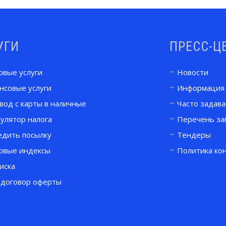
УГИ
ПРЕСС-Ц
овые услуги
Новости
нсовые услуги
Информация
вод с карты в наличные
Часто задав
улятор налога
Перечень за
едить посылку
Тендеры
овые индексы
Политика ко
иска
 договор оферты