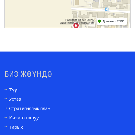
БИЗ ЖӨНҮНДӨ
Түзүм
Устав
Стратегиялык план
Кызматташуу
Тарых