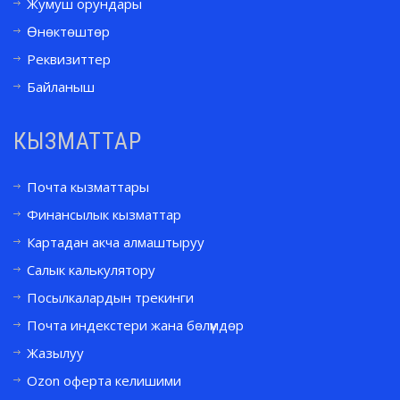
Жумуш орундары
Өнөктөштөр
Реквизиттер
Байланыш
КЫЗМАТТАР
Почта кызматтары
Финансылык кызматтар
Картадан акча алмаштыруу
Салык калькулятору
Посылкалардын трекинги
Почта индекстери жана бөлүмдөр
Жазылуу
Ozon оферта келишими