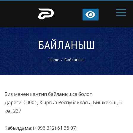
БАЙЛАНЫШ
Home
Байланыш
Биз менен кантип байланышса болот
Дареги: С0001, Кыргыз Республикасы, Бишкек ш., ч.
көч., 227
Кабылдама: (+996 312) 61 36 07;