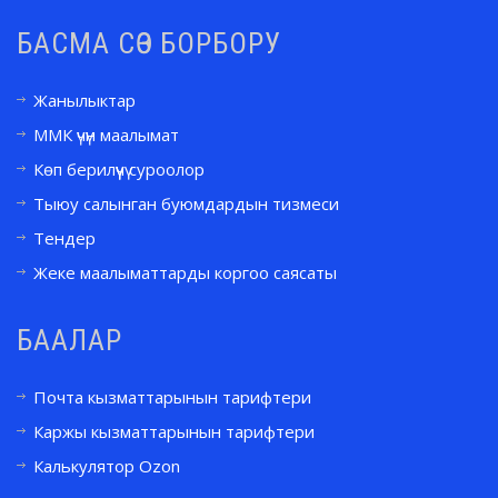
БАСМА СӨЗ БОРБОРУ
Жанылыктар
ММК үчүн маалымат
Көп берилүүчү суроолор
Тыюу салынган буюмдардын тизмеси
Тендер
Жеке маалыматтарды коргоо саясаты
БААЛАР
Почта кызматтарынын тарифтери
Каржы кызматтарынын тарифтери
Калькулятор Ozon