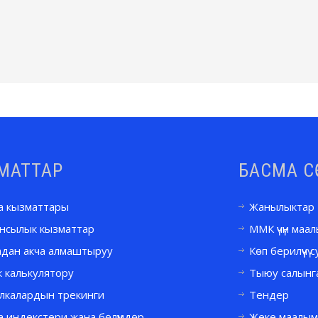
МАТТАР
БАСМА С
а кызматтары
Жанылыктар
нсылык кызматтар
ММК үчүн маа
адан акча алмаштыруу
Көп берилүүчү
 калькулятору
Тыюу салынг
лкалардын трекинги
Тендер
а индекстери жана бөлүмдөр
Жеке маалым