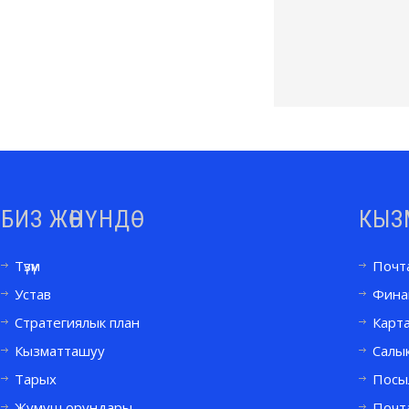
БИЗ ЖӨНҮНДӨ
КЫЗ
Түзүм
Почт
Устав
Фина
Стратегиялык план
Карт
Кызматташуу
Салык
Тарых
Посы
Жумуш орундары
Почт