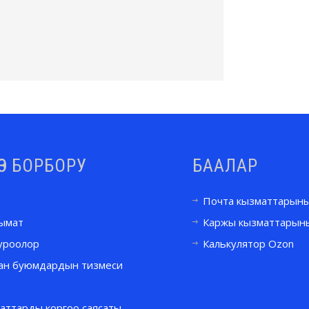
ӨЗ БОРБОРУ
БААЛАР
Почта кызматтарын
лымат
Каржы кызматтарын
 суроолор
Калькулятор Ozon
ан буюмдардын тизмеси
аттарды коргоо саясаты