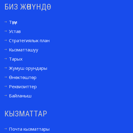
БИЗ ЖӨНҮНДӨ
Түзүм
Устав
Стратегиялык план
Кызматташуу
Тарых
Жумуш орундары
Өнөктөштөр
Реквизиттер
Байланыш
КЫЗМАТТАР
Почта кызматтары