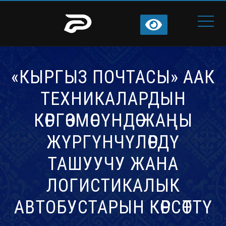
«КЫРГЫЗ ПОЧТАСЫ» ААК
ТЕХНИКАЛАРДЫН
КӨРГӨЗМӨСҮНДӨ ЖАҢЫ
ЖҮРГҮНЧҮЛӨРДҮ
ТАШУУЧУ ЖАНА
ЛОГИСТИКАЛЫК
АВТОБУСТАРЫН КӨРСӨТТҮ