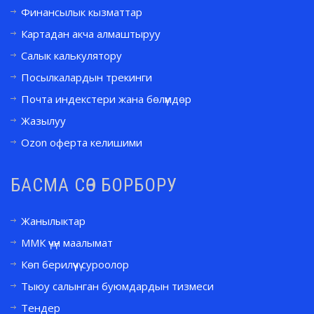
Финансылык кызматтар
Картадан акча алмаштыруу
Салык калькулятору
Посылкалардын трекинги
Почта индекстери жана бөлүмдөр
Жазылуу
Ozon оферта келишими
БАСМА СӨЗ БОРБОРУ
Жанылыктар
ММК үчүн маалымат
Көп берилүүчү суроолор
Тыюу салынган буюмдардын тизмеси
Тендер