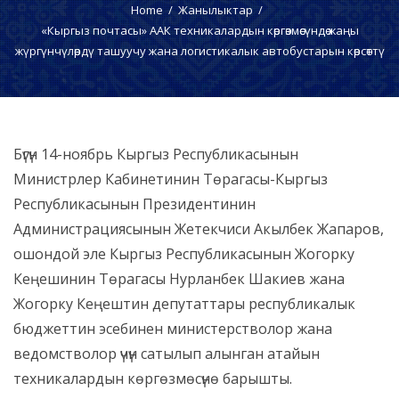
Home
Жанылыктар
«Кыргыз почтасы» ААК техникалардын көргөзмөсүндө жаңы
жүргүнчүлөрдү ташуучу жана логистикалык автобустарын көрсөттү
Бүгүн 14-ноябрь Кыргыз Республикасынын
Министрлер Кабинетинин Төрагасы-Кыргыз
Республикасынын Президентинин
Администрациясынын Жетекчиси Акылбек Жапаров,
ошондой эле Кыргыз Республикасынын Жогорку
Кеңешинин Төрагасы Нурланбек Шакиев жана
Жогорку Кеңештин депутаттары республикалык
бюджеттин эсебинен министерстволор жана
ведомстволор үчүн сатылып алынган атайын
техникалардын көргөзмөсүнө барышты.