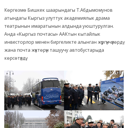
Көргөзмө Бишкек шаарындагы Т.Абдымомунов
атындагы Кыргыз улуттук академиялык драма
театрынын имаратынын алдында уюштурулган.
Анда «Кыргыз почтасы» ААКтын кытайлык
инвесторлор менен биргеликте алынган жүргүнчүлөрдү
жана почта жүктөрүн ташуучу автобустарыда
көрсөтүлдү.