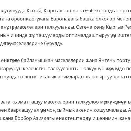
лугушууда Кытай, Кыргызстан жана Өзбекстандын орт
гана өрөөнүндөгү жана Европадагы башка өлкөлөр менен
нүктүрүү маселелери талкууланды. Өзгөчө көңүл Кыргыз 
ү, анын ичинде жүк ташууларды оптималдаштыруу үчүн и
 түзүү маселелерине бурулду.
 өнүктүрүүгө байланышкан маселелерди жана Янтянь порт
аруунун келечегин талкуулашты. Талкуунун жүрүшүндө 
осундагы логистикалык агымдарды жакшыртуу жана соода мүмк
а кызматташуу маселелерин талкуулоо мүмкүнчүлүгү үчүн ы
ен баарлашуу ал үчүн чоң сыймык экенин кошумчалады. 
ишкана Борбор Азиядагы өнөктөштөрдүн ишенимин жана үм