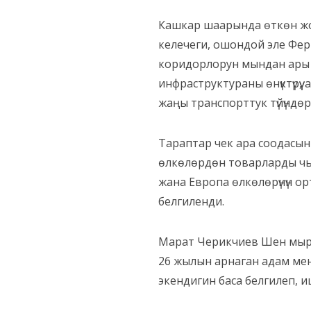
Кашкар шаарында өткөн жо
келечеги, ошондой эле Фер
коридорлорун мындан ары ө
инфраструктураны өнүктүрү
жаңы транспорттук түйүндөрдү
Тараптар чек ара соодасын
өлкөлөрдөн товарларды чыг
жана Европа өлкөлөрүнүн орт
белгиленди.
Марат Черикчиев Шен мырзаг
26 жылын арнаган адам мен
экендигин баса белгилеп, 