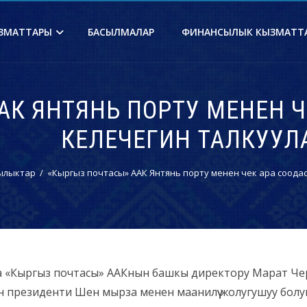
ЗМАТТАРЫ
БАСЫЛМАЛАР
ФИНАНСЫЛЫК КЫЗМАТТ
АК ЯНТЯНЬ ПОРТУ МЕНЕН Ч
КЕЛЕЧЕГИН ТАЛКУУ
ылыктар
«Кыргыз почтасы» ААК Янтянь порту менен чек ара соода
 «Кыргыз почтасы» ААКнын башкы директору Марат Че
 президенти Шен мырза менен маанилүү жолугушуу болуп 