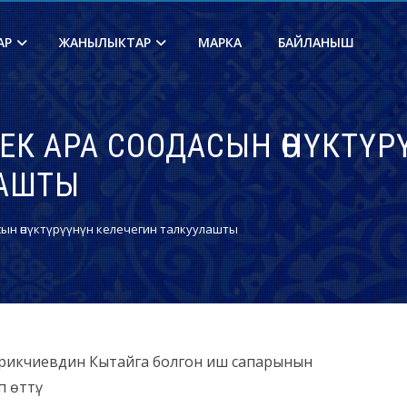
АР
ЖАНЫЛЫКТАР
МАРКА
БАЙЛАНЫШ
ЕК АРА СООДАСЫН ӨНҮКТҮР
ЛАШТЫ
сын өнүктүрүүнүн келечегин талкуулашты
рикчиевдин Кытайга болгон иш сапарынын
өттү.