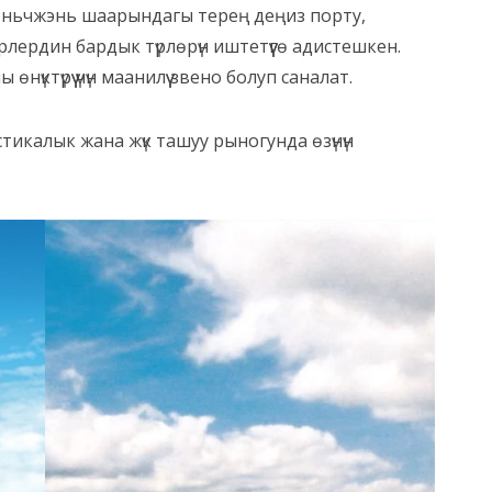
ньчжэнь шаарындагы терең деңиз порту,
ердин бардык түрлөрүн иштетүүгө адистешкен.
ктүрүү үчүн маанилүү звено болуп саналат.
истикалык жана жүк ташуу рыногунда өзүнүн