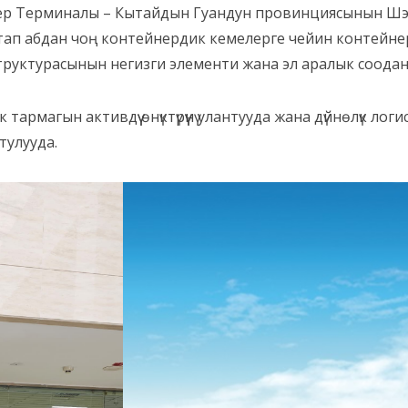
ер Терминалы – Кытайдын Гуандун провинциясынын Шэ
п абдан чоң контейнердик кемелерге чейин контейнерл
руктурасынын негизги элементи жана эл аралык сооданы өнү
тармагын активдүү өнүктүрүүнү улантууда жана дүйнөлүк лог
тулууда.