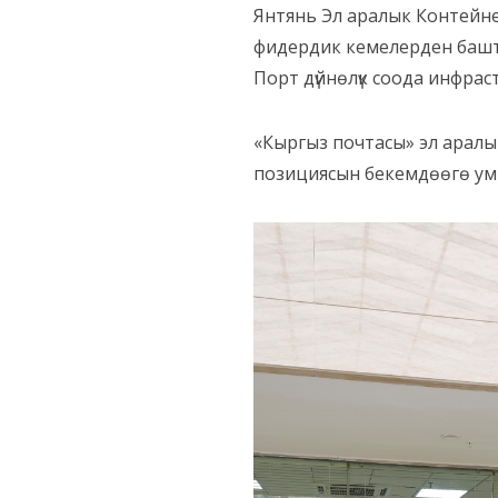
Янтянь Эл аралык Контейн
фидердик кемелерден башта
Порт дүйнөлүк соода инфраст
«Кыргыз почтасы» эл аралык 
позициясын бекемдөөгө ум