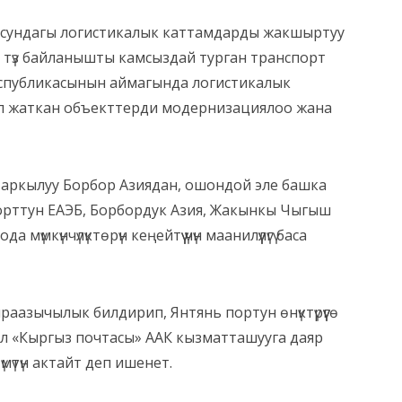
осундагы логистикалык каттамдарды жакшыртуу
 түз байланышты камсыздай турган транспорт
Республикасынын аймагында логистикалык
штеп жаткан объекттерди модернизациялоо жана
у аркылуу Борбор Азиядан, ошондой эле башка
порттун ЕАЭБ, Борбордук Азия, Жакынкы Чыгыш
үнчүлүктөрүн кеңейтүү үчүн маанилүүлүгү баса
раазычылык билдирип, Янтянь портун өнүктүрүүгө
Ал «Кыргыз почтасы» ААК кызматташууга даяр
үтүн актайт деп ишенет.