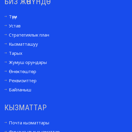
БИЗ ЖӨНҮНДӨ
Түзүм
Устав
Стратегиялык план
Кызматташуу
Тарых
Жумуш орундары
Өнөктөштөр
Реквизиттер
Байланыш
КЫЗМАТТАР
Почта кызматтары
Финансылык кызматтар