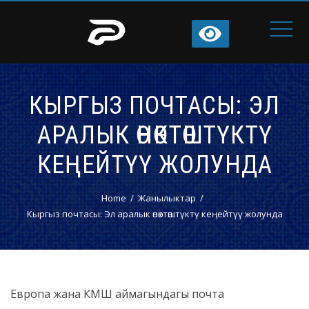
КЫРГЫЗ ПОЧТАСЫ: ЭЛ
АРАЛЫК ӨНӨКТӨШТҮКТҮ
КЕҢЕЙТҮҮ ЖОЛУНДА
Home
Жанылыктар
Кыргыз почтасы: Эл аралык өнөктөштүктү кеңейтүү жолунда
Европа жана КМШ аймагындагы почта