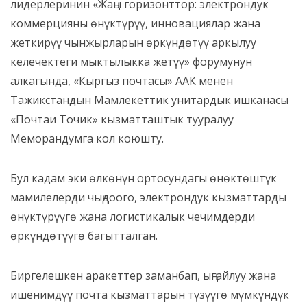
лидерлеринин «Жаңы горизонттор: электрондук
коммерцияны өнүктүрүү, инновациялар жана
жеткирүү чынжырларын өркүндөтүү аркылуу
келечектеги мыктылыкка жетүү» форумунун
алкагында, «Кыргыз почтасы» ААК менен
Тажикстандын Мамлекеттик унитардык ишканасы
«Почтаи Точик» кызматташтык тууралуу
Меморандумга кол коюшту.
Бул кадам эки өлкөнүн ортосундагы өнөктөштүк
мамилелерди чыңдоого, электрондук кызматтарды
өнүктүрүүгө жана логистикалык чечимдерди
өркүндөтүүгө багытталган.
Биргелешкен аракеттер заманбап, ыңгайлуу жана
ишенимдүү почта кызматтарын түзүүгө мүмкүндүк