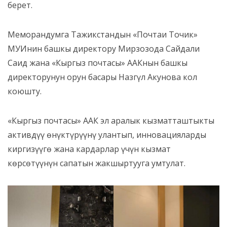
берет.
Меморандумга Тажикстандын «Почтаи Точик»
МУИнин башкы директору Мирзозода Сайдали
Саид жана «Кыргыз почтасы» ААКнын башкы
директорунун орун басары Назгүл Акунова кол
коюшту.
«Кыргыз почтасы» ААК эл аралык кызматташтыкты
активдүү өнүктүрүүнү улантып, инновацияларды
киргизүүгө жана кардарлар үчүн кызмат
көрсөтүүнүн сапатын жакшыртууга умтулат.