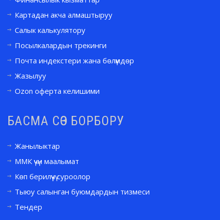
Картадан акча алмаштыруу
Салык калькулятору
Посылкалардын трекинги
Почта индекстери жана бөлүмдөр
Жазылуу
Ozon оферта келишими
БАСМА СӨЗ БОРБОРУ
Жанылыктар
ММК үчүн маалымат
Көп берилүүчү суроолор
Тыюу салынган буюмдардын тизмеси
Тендер