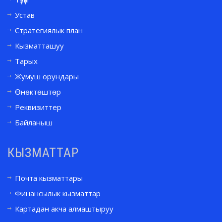
Устав
Стратегиялык план
Кызматташуу
Тарых
Жумуш орундары
Өнөктөштөр
Реквизиттер
Байланыш
КЫЗМАТТАР
Почта кызматтары
Финансылык кызматтар
Картадан акча алмаштыруу