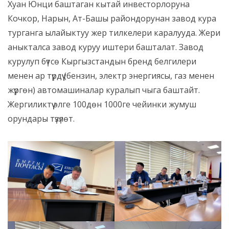
Хуан Юнци баштаган кытай инвесторлоруна
Кочкор, Нарын, Ат-Башы райондорунан завод кура
турганга ылайыктуу жер тилкелери каралууда. Жери
аныкталса завод куруу иштери башталат. Завод
курулуп бүтсө Кыргызстандын бренд белгилери
менен ар түрдүү (бензин, электр энергиясы, газ менен
жүргөн) автомашиналар куралып чыга баштайт.
Жергиликтүү элге 100дөн 1000ге чейинки жумуш
орундары түзүлөт.