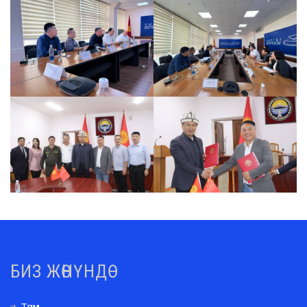
БИЗ ЖӨНҮНДӨ
Түзүм