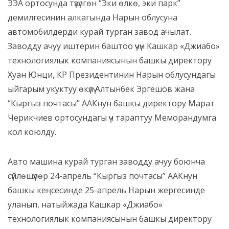
ЭЭА ортосунда түзүлгөн “Эки өлкө, эки парк”
демилгесинин алкагында Нарын облусуна
автомобилдерди курай турган завод ачылат.
Заводду ачуу иштерин баштоо үчүн Кашкар «Джиабо»
технологиялык компаниясынын башкы директору
Хуан Юнци, КР Президентинин Нарын облусундагы
ыйгарым укуктуу өкүлү Алтынбек Эргешов жана
“Кыргыз почтасы” ААКнун башкы директору Марат
Черикчиев ортосундагы үч тараптуу Меморандумга
кол коюлду.
Авто машина курай турган заводду ачуу боюнча
сүйлөшүүлөр 24-апрель “Кыргыз почтасы” ААКнун
башкы кеңсесинде 25-апрель Нарын жергесинде
уланып, натыйжада Кашкар «Джиабо»
технологиялык компаниясынын башкы директору