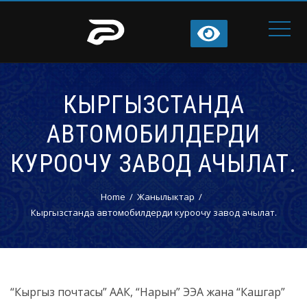
КЫРГЫЗСТАНДА
АВТОМОБИЛДЕРДИ
КУРООЧУ ЗАВОД АЧЫЛАТ.
Home
Жанылыктар
Кыргызстанда автомобилдерди куроочу завод ачылат.
“Кыргыз почтасы” ААК, “Нарын” ЭЭА жана “Кашгар”