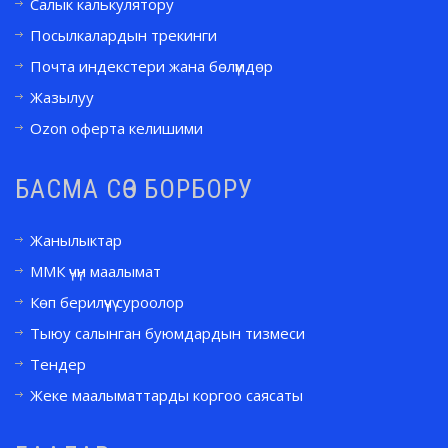
Салык калькулятору
Посылкалардын трекинги
Почта индекстери жана бөлүмдөр
Жазылуу
Ozon оферта келишими
БАСМА СӨЗ БОРБОРУ
Жанылыктар
ММК үчүн маалымат
Көп берилүүчү суроолор
Тыюу салынган буюмдардын тизмеси
Тендер
Жеке маалыматтарды коргоо саясаты